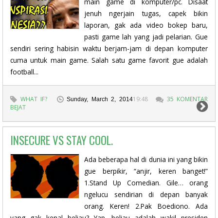
main game di komputer/pc. Disaat
jenuh ngerjain tugas, capek bikin
laporan, gak ada video bokep baru,
pasti game lah yang jadi pelarian. Gue
sendiri sering habisin waktu berjam-jam di depan komputer
cuma untuk main game. Salah satu game favorit gue adalah
football...
WHAT IF?
19:48
35 KOMENTAR
Sunday, March 2, 2014
BEJAT
INSECURE VS STAY COOL.
Ada beberapa hal di dunia ini yang bikin
gue berpikir, “anjir, keren banget!”
1.Stand Up Comedian. Gile… orang
ngelucu sendirian di depan banyak
orang. Keren! 2.Pak Boediono. Ada
yang gak kenal beliau? Yap, beliau adalah wakil presiden