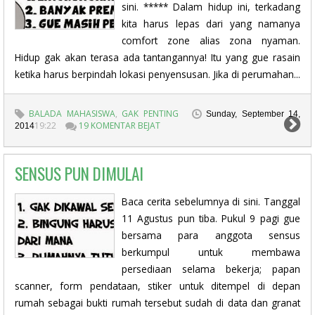
sini. ***** Dalam hidup ini, terkadang
kita harus lepas dari yang namanya
comfort zone alias zona nyaman.
Hidup gak akan terasa ada tantangannya! Itu yang gue rasain
ketika harus berpindah lokasi penyensusan. Jika di perumahan...
BALADA MAHASISWA
,
GAK PENTING
Sunday, September 14,
19:22
19 KOMENTAR BEJAT
2014
SENSUS PUN DIMULAI
Baca cerita sebelumnya di sini. Tanggal
11 Agustus pun tiba. Pukul 9 pagi gue
bersama para anggota sensus
berkumpul untuk membawa
persediaan selama bekerja; papan
scanner, form pendataan, stiker untuk ditempel di depan
rumah sebagai bukti rumah tersebut sudah di data dan granat