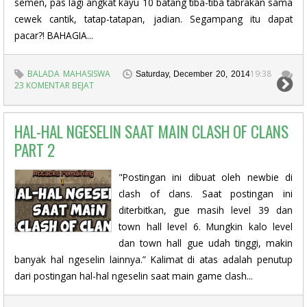
semen, pas lagi angkat kayu 10 batang tiba-tiba tabrakan sama
cewek cantik, tatap-tatapan, jadian. Segampang itu dapat
pacar?! BAHAGIA...
BALADA MAHASISWA
19:38
Saturday, December 20, 2014
23 KOMENTAR BEJAT
HAL-HAL NGESELIN SAAT MAIN CLASH OF CLANS
PART 2
"Postingan ini dibuat oleh newbie di
clash of clans. Saat postingan ini
diterbitkan, gue masih level 39 dan
town hall level 6. Mungkin kalo level
dan town hall gue udah tinggi, makin
banyak hal ngeselin lainnya.” Kalimat di atas adalah penutup
dari postingan hal-hal ngeselin saat main game clash...