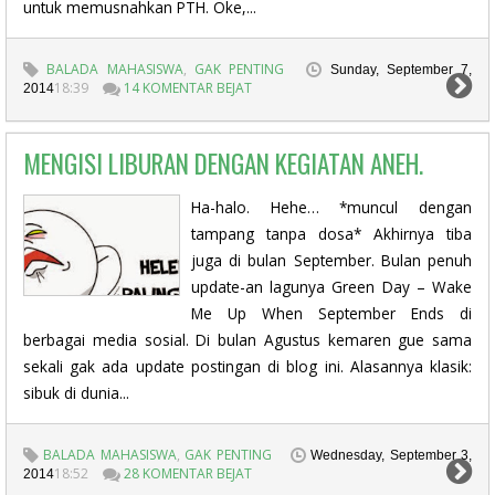
untuk memusnahkan PTH. Oke,...
BALADA MAHASISWA
,
GAK PENTING
Sunday, September 7,
18:39
14 KOMENTAR BEJAT
2014
MENGISI LIBURAN DENGAN KEGIATAN ANEH.
Ha-halo. Hehe… *muncul dengan
tampang tanpa dosa* Akhirnya tiba
juga di bulan September. Bulan penuh
update-an lagunya Green Day – Wake
Me Up When September Ends di
berbagai media sosial. Di bulan Agustus kemaren gue sama
sekali gak ada update postingan di blog ini. Alasannya klasik:
sibuk di dunia...
BALADA MAHASISWA
,
GAK PENTING
Wednesday, September 3,
18:52
28 KOMENTAR BEJAT
2014