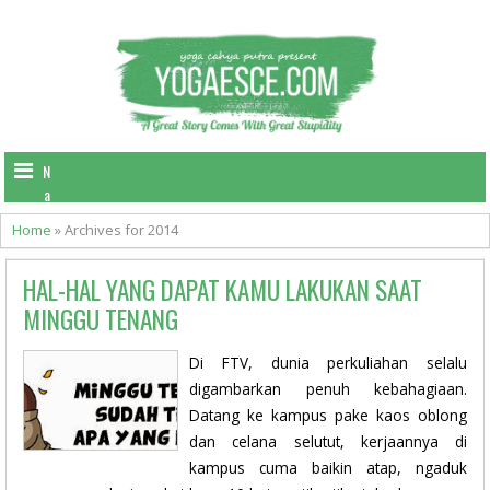
N
a
v
Home
»
Archives for 2014
i
g
HAL-HAL YANG DAPAT KAMU LAKUKAN SAAT
a
t
MINGGU TENANG
i
o
Di FTV, dunia perkuliahan selalu
n
digambarkan penuh kebahagiaan.
Datang ke kampus pake kaos oblong
dan celana selutut, kerjaannya di
kampus cuma baikin atap, ngaduk