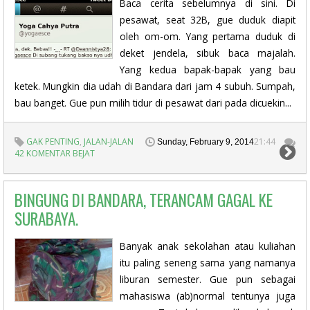
Baca cerita sebelumnya di sini. Di
pesawat, seat 32B, gue duduk diapit
oleh om-om. Yang pertama duduk di
deket jendela, sibuk baca majalah.
Yang kedua bapak-bapak yang bau
ketek. Mungkin dia udah di Bandara dari jam 4 subuh. Sumpah,
bau banget. Gue pun milih tidur di pesawat dari pada dicuekin...
GAK PENTING
,
JALAN-JALAN
21:44
Sunday, February 9, 2014
42 KOMENTAR BEJAT
BINGUNG DI BANDARA, TERANCAM GAGAL KE
SURABAYA.
Banyak anak sekolahan atau kuliahan
itu paling seneng sama yang namanya
liburan semester. Gue pun sebagai
mahasiswa (ab)normal tentunya juga