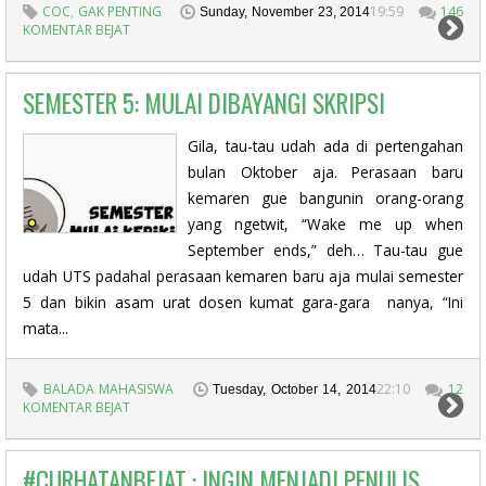
COC
,
GAK PENTING
19:59
146
Sunday, November 23, 2014
KOMENTAR BEJAT
SEMESTER 5: MULAI DIBAYANGI SKRIPSI
Gila, tau-tau udah ada di pertengahan
bulan Oktober aja. Perasaan baru
kemaren gue bangunin orang-orang
yang ngetwit, “Wake me up when
September ends,” deh… Tau-tau gue
udah UTS padahal perasaan kemaren baru aja mulai semester
5 dan bikin asam urat dosen kumat gara-gara nanya, “Ini
mata...
BALADA MAHASISWA
22:10
12
Tuesday, October 14, 2014
KOMENTAR BEJAT
#CURHATANBEJAT : INGIN MENJADI PENULIS