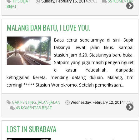
TIPS BEJAT
20:03
59 KOMENTAR
Sunday, February 16, 2014
BEJAT
MALANG DAN BATU, I LOVE YOU.
Baca cerita sebelumnya di sini. Supir
taksinya lewat jalan tikus. Sampai
stasiun jam 6.20. Stasiunnya baru buka.
Satpam yang jaga masih pengen ngulet
di kasur. Yaudahlah, daripada
ketinggalan kereta, mending datang duluan. Malang, I”m
coming! ***** Stasiun Wonokromo. Setelah pemeriksaan...
GAK PENTING
,
JALAN-JALAN
17:53
Wednesday, February 12, 2014
43 KOMENTAR BEJAT
LOST IN SURABAYA