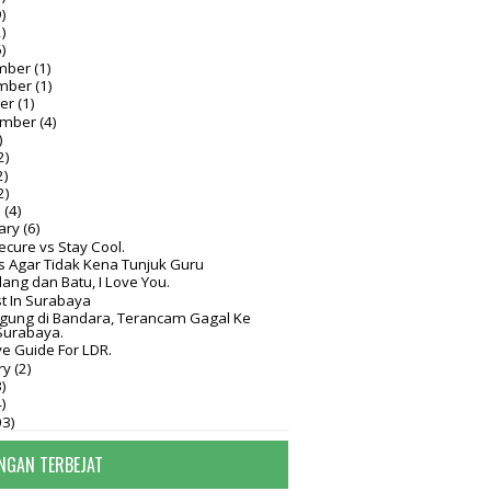
)
)
)
mber
(1)
mber
(1)
ber
(1)
ember
(4)
)
2)
2)
2)
h
(4)
ary
(6)
ecure vs Stay Cool.
s Agar Tidak Kena Tunjuk Guru
ang dan Batu, I Love You.
t In Surabaya
ngung di Bandara, Terancam Gagal Ke
Surabaya.
e Guide For LDR.
ry
(2)
)
)
03)
NGAN TERBEJAT