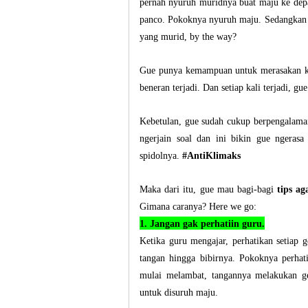
pernah nyuruh muridnya buat maju ke depa
panco. Pokoknya nyuruh maju. Sedangkan 1
yang murid, by the way?
Gue punya kemampuan untuk merasakan kal
beneran terjadi. Dan setiap kali terjadi, 
Kebetulan, gue sudah cukup berpengalaman
ngerjain soal dan ini bikin gue ngeras
spidolnya.
#AntiKlimaks
Maka dari itu, gue mau bagi-bagi
tips ag
Gimana caranya? Here we go:
1. Jangan gak perhatiin guru.
Ketika guru mengajar, perhatikan setiap g
tangan hingga bibirnya. Pokoknya perhat
mulai melambat, tangannya melakukan ger
untuk disuruh maju.