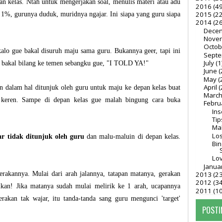
n kelas. Ntah untuk mengerjakan soal, menulis materi atau adu
2016
(49
2015
(22
%, gurunya duduk, muridnya ngajar. Ini siapa yang guru siapa
2014
(26
Dece
Nove
Octo
o gue bakal disuruh maju sama guru. Bukannya geer, tapi ini
Sept
July
(1
gue bakal bilang ke temen sebangku gue, "I TOLD YA!"
June
(
May
(
April
(
 dalam hal ditunjuk oleh guru untuk maju ke depan kelas buat
Marc
a keren. Sampe di depan kelas gue malah bingung cara buka
Febru
Ins
Tip
Mal
Los
ar tidak ditunjuk oleh guru
dan malu-maluin di depan kelas.
Bi
Lov
Janua
erakannya. Mulai dari arah jalannya, tatapan matanya, gerakan
2013
(23
2012
(34
ikan! Jika matanya sudah mulai melirik ke 1 arah, ucapannya
2011
(1
akan tak wajar, itu tanda-tanda sang guru mengunci 'target'
POSTI