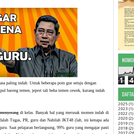
NOMO
1
4
sa paling indah. Untuk beberapa poin gue setuju dengan
pul bareng temen, jepret tali beha temen cewek, kurang indah
DAFTA
2025
(1)
2023
(1)
 menyerang
di kelas. Banyak hal yang merusak momen indah di
2022
(1)
2020
(2)
adalah Tugas, PR, guru dan Nabilah JKT48 (lah, ini kenapa ada
2019
(1)
 guru. Saat pelajaran berlangsung, 99% guru yang mengajar pasti
2018
(2)
2017
(26