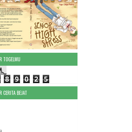
R TOGELMU
8
9
0
2
5
R CERITA BEJAT
)