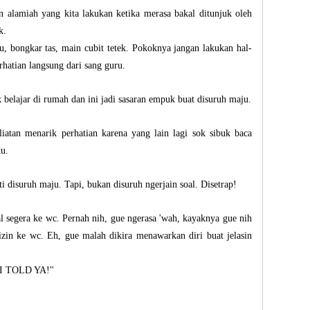
n alamiah yang kita lakukan ketika merasa bakal ditunjuk oleh
k.
u, bongkar tas, main cubit tetek. Pokoknya jangan lakukan hal-
rhatian langsung dari sang guru.
 belajar di rumah dan ini jadi sasaran empuk buat disuruh maju.
iatan menarik perhatian karena yang lain lagi sok sibuk baca
ku.
ti disuruh maju. Tapi, bukan disuruh ngerjain soal. Disetrap!
l segera ke wc. Pernah nih, gue ngerasa 'wah, kayaknya gue nih
izin ke wc. Eh, gue malah dikira menawarkan diri buat jelasin
 "I TOLD YA!"