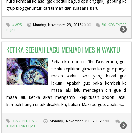
nulis kembali ke asal (gak peduli bagus apa enggak), gabung ke
grup blogger untuk cari teman dan suasana baru,...
#WPS
20:00
80 KOMENTAR
Monday, November 28, 2016
BEJAT
KETIKA SEBUAH LAGU MENJADI MESIN WAKTU
Setiap kali nonton film Doraemon, gue
selalu kepikiran gimana kalo gue punya
mesin waktu. Apa yang bakal gue
lakuin? Apakah gue bakal kembali ke
masa lalu lalu mencegah diri gue di
masa lalu ketika akan mengambil keputusan bodoh, atau
kembali hanya untuk disakiti. Eh, bukan. Maksud gue, apakah...
GAK PENTING
19:00
75
Monday, November 21, 2016
KOMENTAR BEJAT