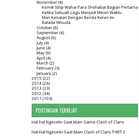
November
(4)
Komik Strip Wahai Para Shohabat Bagian Pertama
Ketika Sebuah Lagu Menjadi Mesin Waktu
Mari Kenalan Dengan Benda Keren Ini
Balada Wisuda
October
(6)
September
(4)
August
(6)
July
(4)
June
(4)
May
(6)
April
(4)
March
(2)
February
(3)
January
(2)
2015
(22)
2014
(26)
2013
(23)
2012
(34)
2011
(103)
POSTINGAN TERBEJAT
Hal-hal Ngeselin Saat Main Game Clash of Clans
Hal-Hal Ngeselin Saat Main Clash of Clans PART 2