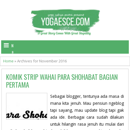
N
a
v
Home
»
Archives for November 2016
i
g
KOMIK STRIP WAHAI PARA SHOHABAT BAGIAN
a
t
PERTAMA
i
o
Sebagai blogger, tentunya ada masa di
n
mana kita jenuh. Mau pensiun ngeblog
tapi sayang, mau update blog tapi gak
ada ide. Berbagai cara sudah dilakuin
untuk hilangin rasa jenuh itu mulai dari