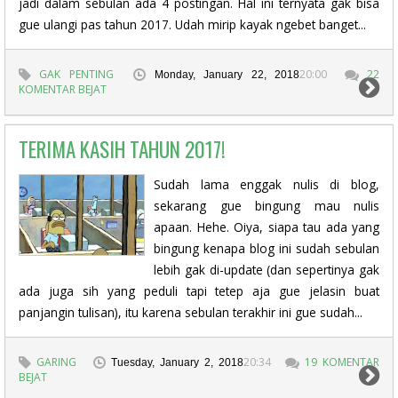
jadi dalam sebulan ada 4 postingan. Hal ini ternyata gak bisa
gue ulangi pas tahun 2017. Udah mirip kayak ngebet banget...
GAK PENTING
20:00
22
Monday, January 22, 2018
KOMENTAR BEJAT
TERIMA KASIH TAHUN 2017!
Sudah lama enggak nulis di blog,
sekarang gue bingung mau nulis
apaan. Hehe. Oiya, siapa tau ada yang
bingung kenapa blog ini sudah sebulan
lebih gak di-update (dan sepertinya gak
ada juga sih yang peduli tapi tetep aja gue jelasin buat
panjangin tulisan), itu karena sebulan terakhir ini gue sudah...
GARING
20:34
19 KOMENTAR
Tuesday, January 2, 2018
BEJAT