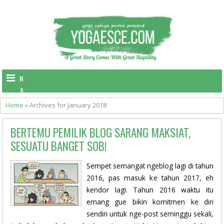
N
a
v
Home
»
Archives for January 2018
i
g
BERTEMU PEMILIK BLOG SARANG MAKSIAT,
a
t
SESUATU BANGET SOB!
i
o
Sempet semangat ngeblog lagi di tahun
n
2016, pas masuk ke tahun 2017, eh
kendor lagi. Tahun 2016 waktu itu
emang gue bikin komitmen ke diri
sendiri untuk nge-post seminggu sekali,