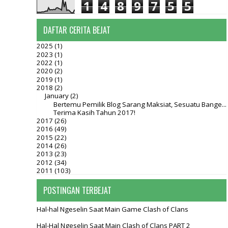
1
4
8
9
7
5
5
DAFTAR CERITA BEJAT
2025
(1)
2023
(1)
2022
(1)
2020
(2)
2019
(1)
2018
(2)
January
(2)
Bertemu Pemilik Blog Sarang Maksiat, Sesuatu Bange...
Terima Kasih Tahun 2017!
2017
(26)
2016
(49)
2015
(22)
2014
(26)
2013
(23)
2012
(34)
2011
(103)
POSTINGAN TERBEJAT
Hal-hal Ngeselin Saat Main Game Clash of Clans
Hal-Hal Ngeselin Saat Main Clash of Clans PART 2