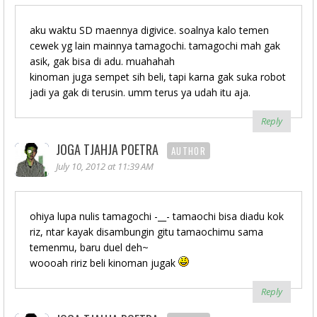
aku waktu SD maennya digivice. soalnya kalo temen
cewek yg lain mainnya tamagochi. tamagochi mah gak
asik, gak bisa di adu. muahahah
kinoman juga sempet sih beli, tapi karna gak suka robot
jadi ya gak di terusin. umm terus ya udah itu aja.
Reply
JOGA TJAHJA POETRA
AUTHOR
July 10, 2012 at 11:39 AM
ohiya lupa nulis tamagochi -__- tamaochi bisa diadu kok
riz, ntar kayak disambungin gitu tamaochimu sama
temenmu, baru duel deh~
woooah ririz beli kinoman jugak
Reply