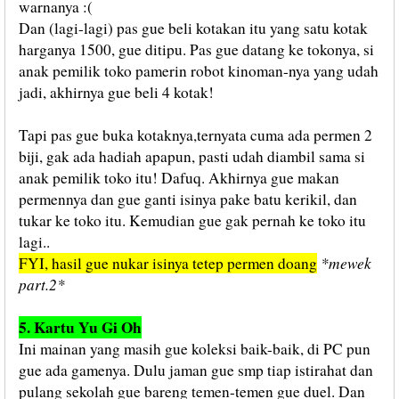
warnanya :(
Dan (lagi-lagi) pas gue beli kotakan itu yang satu kotak
harganya 1500, gue ditipu. Pas gue datang ke tokonya, si
anak pemilik toko pamerin robot kinoman-nya yang udah
jadi, akhirnya gue beli 4 kotak!
Tapi pas gue buka kotaknya,ternyata cuma ada permen 2
biji, gak ada hadiah apapun, pasti udah diambil sama si
anak pemilik toko itu! Dafuq. Akhirnya gue makan
permennya dan gue ganti isinya pake batu kerikil, dan
tukar ke toko itu. Kemudian gue gak pernah ke toko itu
lagi..
*mewek
FYI, hasil gue nukar isinya tetep permen doang
part.2*
5. Kartu Yu Gi Oh
Ini mainan yang masih gue koleksi baik-baik, di PC pun
gue ada gamenya. Dulu jaman gue smp tiap istirahat dan
pulang sekolah gue bareng temen-temen gue duel. Dan