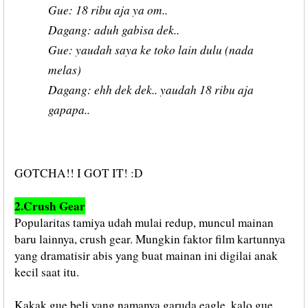
Gue: 18 ribu aja ya om..
Dagang: aduh gabisa dek..
Gue: yaudah saya ke toko lain dulu (nada
melas)
Dagang: ehh dek dek.. yaudah 18 ribu aja
gapapa..
GOTCHA!! I GOT IT! :D
2.Crush Gear
Popularitas tamiya udah mulai redup, muncul mainan
baru lainnya, crush gear. Mungkin faktor film kartunnya
yang dramatisir abis yang buat mainan ini digilai anak
kecil saat itu.
Kakak gue beli yang namanya garuda eagle, kalo gue