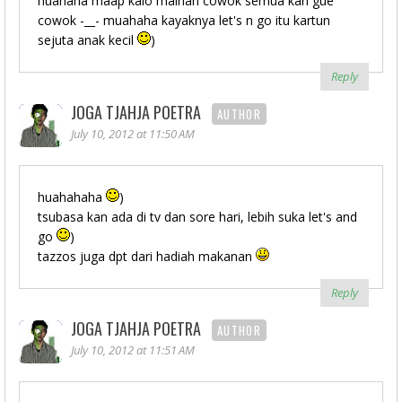
huahaha maap kalo mainan cowok semua kan gue
cowok -__- muahaha kayaknya let's n go itu kartun
sejuta anak kecil
)
Reply
JOGA TJAHJA POETRA
AUTHOR
July 10, 2012 at 11:50 AM
huahahaha
)
tsubasa kan ada di tv dan sore hari, lebih suka let's and
go
)
tazzos juga dpt dari hadiah makanan
Reply
JOGA TJAHJA POETRA
AUTHOR
July 10, 2012 at 11:51 AM