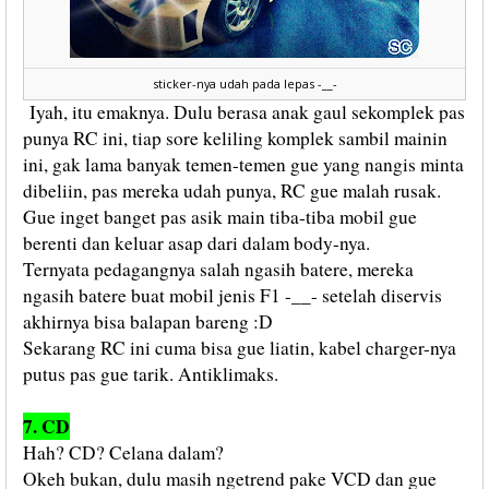
sticker-nya udah pada lepas -__-
Iyah, itu emaknya. Dulu berasa anak gaul sekomplek pas
punya RC ini, tiap sore keliling komplek sambil mainin
ini, gak lama banyak temen-temen gue yang nangis minta
dibeliin, pas mereka udah punya, RC gue malah rusak.
Gue inget banget pas asik main tiba-tiba mobil gue
berenti dan keluar asap dari dalam body-nya.
Ternyata pedagangnya salah ngasih batere, mereka
ngasih batere buat mobil jenis F1 -__- setelah diservis
akhirnya bisa balapan bareng :D
Sekarang RC ini cuma bisa gue liatin, kabel charger-nya
putus pas gue tarik. Antiklimaks.
7. CD
Hah? CD? Celana dalam?
Okeh bukan, dulu masih ngetrend pake VCD dan gue