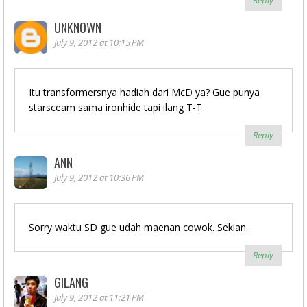
Reply
UNKNOWN
July 9, 2012 at 10:15 PM
Itu transformersnya hadiah dari McD ya? Gue punya
starsceam sama ironhide tapi ilang T-T
Reply
ANN
July 9, 2012 at 10:36 PM
Sorry waktu SD gue udah maenan cowok. Sekian.
Reply
GILANG
July 9, 2012 at 11:21 PM