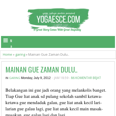
N
a
v
Home
»
garing
»
Mainan Gue Zaman Dulu..
i
g
MAINAN GUE ZAMAN DULU..
a
t
- JAM 18:59 -
86 KOMENTAR BEJAT
IN
GARING
i
Monday, July 9, 2012
o
n
Belakangan ini gue jadi orang yang melankolis banget.
Tiap Gue liat anak sd pulang sekolah sambil ketawa-
ketawa gue mendadak galau, gue liat anak kecil lari-
larian gue galau lagi, gue liat anak kecil main masak-
masakan, gue galau lagi dan lagi..