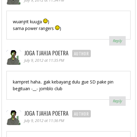
July 9, 2012 at 11:34 PM
wuanjrit kuuga
)
sama power rangers
)
Reply
JOGA TJAHJA POETRA
AUTHOR
July 9, 2012 at 11:35 PM
kampret haha.. gak kebayang dulu gue SD pake pin
begituan -__- jomblo club
Reply
JOGA TJAHJA POETRA
AUTHOR
July 9, 2012 at 11:36 PM