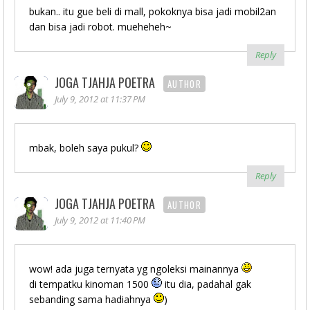
bukan.. itu gue beli di mall, pokoknya bisa jadi mobil2an
dan bisa jadi robot. mueheheh~
Reply
JOGA TJAHJA POETRA
AUTHOR
July 9, 2012 at 11:37 PM
mbak, boleh saya pukul?
Reply
JOGA TJAHJA POETRA
AUTHOR
July 9, 2012 at 11:40 PM
wow! ada juga ternyata yg ngoleksi mainannya
di tempatku kinoman 1500
itu dia, padahal gak
sebanding sama hadiahnya
)