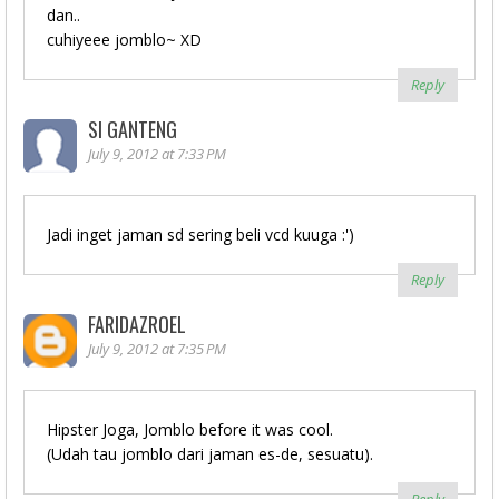
dan..
cuhiyeee jomblo~ XD
Reply
SI GANTENG
July 9, 2012 at 7:33 PM
Jadi inget jaman sd sering beli vcd kuuga :')
Reply
FARIDAZROEL
July 9, 2012 at 7:35 PM
Hipster Joga, Jomblo before it was cool.
(Udah tau jomblo dari jaman es-de, sesuatu).