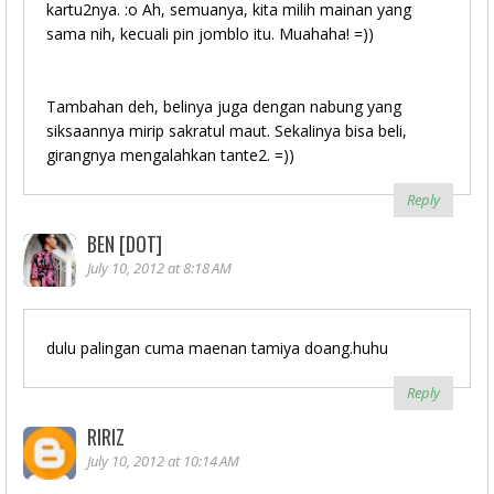
kartu2nya. :o Ah, semuanya, kita milih mainan yang
sama nih, kecuali pin jomblo itu. Muahaha! =))
Tambahan deh, belinya juga dengan nabung yang
siksaannya mirip sakratul maut. Sekalinya bisa beli,
girangnya mengalahkan tante2. =))
Reply
BEN [DOT]
July 10, 2012 at 8:18 AM
dulu palingan cuma maenan tamiya doang.huhu
Reply
RIRIZ
July 10, 2012 at 10:14 AM