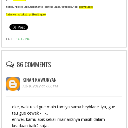
http://pokeblade.webstarts.com/uploads/dragoon.jpg
(beyblade)
lainnya koleksi pribadi gue~
LABEL :
GARING
86 COMMENTS
KINAN KAWURYAN
July 9, 2012 at 7:06 PM
oke, waktu sd gue main tamiya sama beyblade. iya, gue
tau gue cewek -__-..
eniwei, kamu apik sekali mainan2nya masih dalam
keadaan baik2 saja..