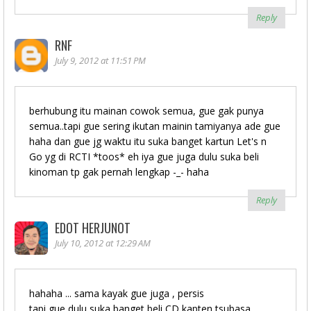
Reply
RNF
July 9, 2012 at 11:51 PM
berhubung itu mainan cowok semua, gue gak punya
semua..tapi gue sering ikutan mainin tamiyanya ade gue
haha dan gue jg waktu itu suka banget kartun Let's n
Go yg di RCTI *toos* eh iya gue juga dulu suka beli
kinoman tp gak pernah lengkap -_- haha
Reply
EDOT HERJUNOT
July 10, 2012 at 12:29 AM
hahaha ... sama kayak gue juga , persis
tapi gue dulu suka banget beli CD kapten tsubasa ..