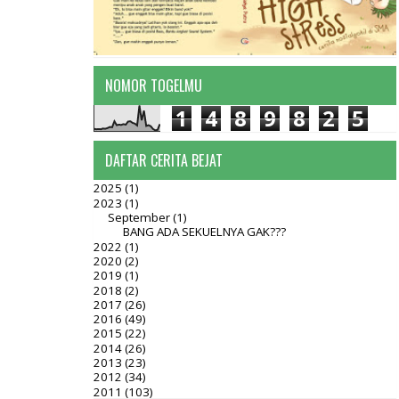
NOMOR TOGELMU
1
4
8
9
8
2
5
DAFTAR CERITA BEJAT
2025
(1)
2023
(1)
September
(1)
BANG ADA SEKUELNYA GAK???
2022
(1)
2020
(2)
2019
(1)
2018
(2)
2017
(26)
2016
(49)
2015
(22)
2014
(26)
2013
(23)
2012
(34)
2011
(103)