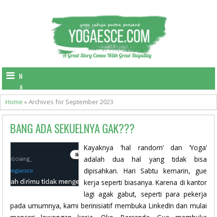
N
a
v
Home
»
Archives for September 2023
i
g
BANG ADA SEKUELNYA GAK???
a
t
i
Kayaknya ’hal random’ dan ‘Yoga’
o
adalah dua hal yang tidak bisa
n
dipisahkan. Hari Sabtu kemarin, gue
kerja seperti biasanya. Karena di kantor
lagi agak gabut, seperti para pekerja
pada umumnya, kami berinisiatif membuka LinkedIn dan mulai