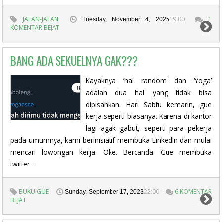
JALAN-JALAN
19:00
1
Tuesday, November 4, 2025
KOMENTAR BEJAT
BANG ADA SEKUELNYA GAK???
Kayaknya ’hal random’ dan ‘Yoga’
adalah dua hal yang tidak bisa
dipisahkan. Hari Sabtu kemarin, gue
kerja seperti biasanya. Karena di kantor
lagi agak gabut, seperti para pekerja
pada umumnya, kami berinisiatif membuka LinkedIn dan mulai
mencari lowongan kerja. Oke. Bercanda. Gue membuka
twitter...
BUKU GUE
22:00
6 KOMENTAR
Sunday, September 17, 2023
BEJAT