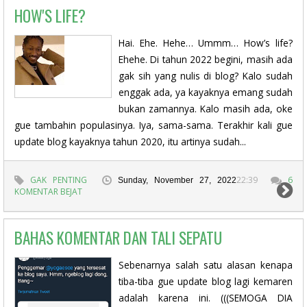
HOW'S LIFE?
Hai. Ehe. Hehe… Ummm… How’s life?
Ehehe. Di tahun 2022 begini, masih ada
gak sih yang nulis di blog? Kalo sudah
enggak ada, ya kayaknya emang sudah
bukan zamannya. Kalo masih ada, oke
gue tambahin populasinya. Iya, sama-sama. Terakhir kali gue
update blog kayaknya tahun 2020, itu artinya sudah...
GAK PENTING
22:39
6
Sunday, November 27, 2022
KOMENTAR BEJAT
BAHAS KOMENTAR DAN TALI SEPATU
Sebenarnya salah satu alasan kenapa
tiba-tiba gue update blog lagi kemaren
adalah karena ini. (((SEMOGA DIA