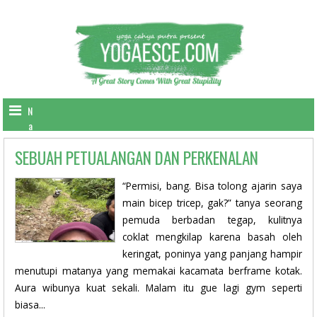
N
a
v
SEBUAH PETUALANGAN DAN PERKENALAN
i
g
a
“Permisi, bang. Bisa tolong ajarin saya
t
main bicep tricep, gak?” tanya seorang
i
pemuda berbadan tegap, kulitnya
o
coklat mengkilap karena basah oleh
n
keringat, poninya yang panjang hampir
menutupi matanya yang memakai kacamata berframe kotak.
Aura wibunya kuat sekali. Malam itu gue lagi gym seperti
biasa...