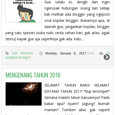
Gue selalu iri, dengki dan ingin
ngerusak hubungan orang lain setiap
kali melihat ada blogger yang ngepost
soal kopdar blogger. Bukannya apa, di
daerah gue, jangankan kopdar, blogger
yang satu spesies (suka nulis cerita sehari-hari, gak jelas, agak
stress) kayak gue aja sepertinya gak ada. Kalo...
GAK PENTING
20:06
78
Monday, January 9, 2017
KOMENTAR BEJAT
MENGENANG TAHUN 2016
SELAMAT TAHUN BARU! SELAMAT
DATANG TAHUN 2017! *tiup terompet*
Gimana malam tahun baruannya? Pada
bakar apa? Ayam? Jagung? Rumah
mantan? Tumben alias gak seperti