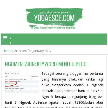
N
a
v
Home
»
Archives for January 2017
i
g
NGOMENTARIN: KEYWORD MENUJU BLOG
a
t
i
Sebagai seorang blogger, hal pertama
o
yang biasanya dilakukan ketika lagi
n
buka blogger.com adalah: 1. Ngecek
apakah ada komentar baru di blog? 2.
Ngecek berapa pengunjung blog per
hari? 3. Ngecek AdSense apakah sudah $3800/bulan atau