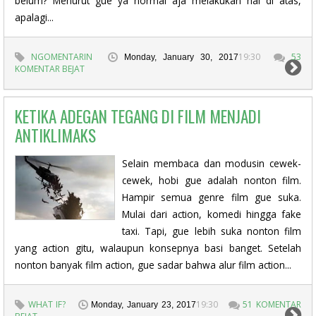
belum? Menurut gue ya normal aja melakukan hal di atas,
apalagi...
NGOMENTARIN
19:30
53
Monday, January 30, 2017
KOMENTAR BEJAT
KETIKA ADEGAN TEGANG DI FILM MENJADI
ANTIKLIMAKS
Selain membaca dan modusin cewek-
cewek, hobi gue adalah nonton film.
Hampir semua genre film gue suka.
Mulai dari action, komedi hingga fake
taxi. Tapi, gue lebih suka nonton film
yang action gitu, walaupun konsepnya basi banget. Setelah
nonton banyak film action, gue sadar bahwa alur film action...
WHAT IF?
19:30
51 KOMENTAR
Monday, January 23, 2017