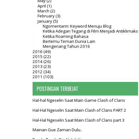
May
(2)
April
(1)
March
(2)
February
(3)
January
(5)
Ngomentarin: Keyword Menuju Blog
Ketika Adegan Tegang di Film Menjadi Antiklimaks
Ketika Roaming Bahasa
Bertemu Teman Dunia Lain
Mengenang Tahun 2016
2016
(49)
2015
(22)
2014
(26)
2013
(23)
2012
(34)
2011
(103)
POSTINGAN TERBEJAT
Hal-hal Ngeselin Saat Main Game Clash of Clans
Hal-Hal Ngeselin Saat Main Clash of Clans PART 2
Hal-Hal Ngeselin Saat Main Clash of Clans part 3
Mainan Gue Zaman Dulu..