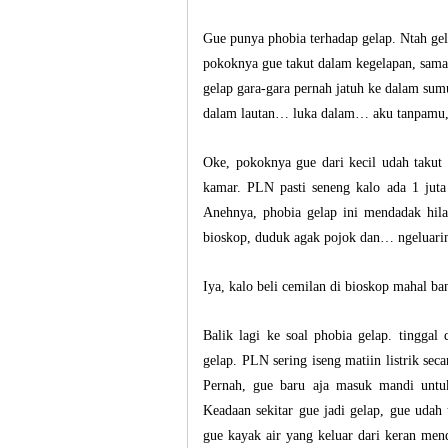
Gue punya phobia terhadap gelap. Ntah ge
pokoknya gue takut dalam kegelapan, sam
gelap gara-gara pernah jatuh ke dalam sum
dalam lautan… luka dalam… aku tanpamu,
Oke, pokoknya gue dari kecil udah takut 
kamar. PLN pasti seneng kalo ada 1 jut
Anehnya, phobia gelap ini mendadak hila
bioskop, duduk agak pojok dan… ngeluarin
Iya, kalo beli cemilan di bioskop mahal b
Balik lagi ke soal phobia gelap. tinggal
gelap. PLN sering iseng matiin listrik se
Pernah, gue baru aja masuk mandi untuk
Keadaan sekitar gue jadi gelap, gue udah t
gue kayak air yang keluar dari keran men