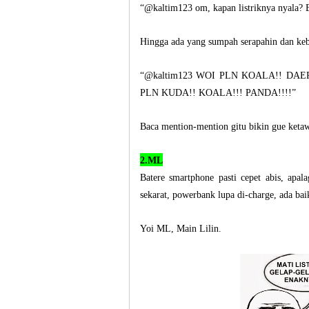
“@kaltim123 om, kapan listriknya nyala? 
Hingga ada yang sumpah serapahin dan keb
“@kaltim123 WOI PLN KOALA!! DA
PLN KUDA!! KOALA!!! PANDA!!!!”
Baca mention-mention gitu bikin gue ketaw
2.ML
Batere smartphone pasti cepet abis, apala
sekarat, powerbank lupa di-charge, ada b
Yoi ML, Main Lilin.