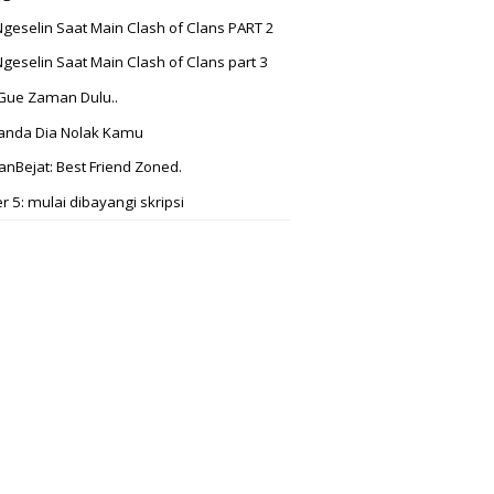
Ngeselin Saat Main Clash of Clans PART 2
Ngeselin Saat Main Clash of Clans part 3
Gue Zaman Dulu..
anda Dia Nolak Kamu
nBejat: Best Friend Zoned.
 5: mulai dibayangi skripsi