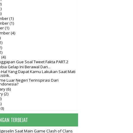
)
)
)
mber
(1)
mber
(1)
ber
(1)
ember
(4)
)
2)
2)
2)
h
(4)
nggapan Gue Soal Tweet Fakta PART.2
bia Gelap Ini Berawal Dari...
l-Hal Yang Dapat Kamu Lakukan Saat Mati
Listrik.
e Luar Negeri Terinspirasi Dari
Indonesia?
ary
(6)
ry
(2)
)
)
03)
NGAN TERBEJAT
Ngeselin Saat Main Game Clash of Clans