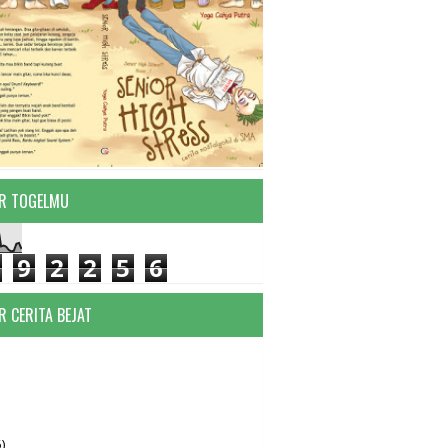
R TOGELMU
9
2
2
5
6
R CERITA BEJAT
)