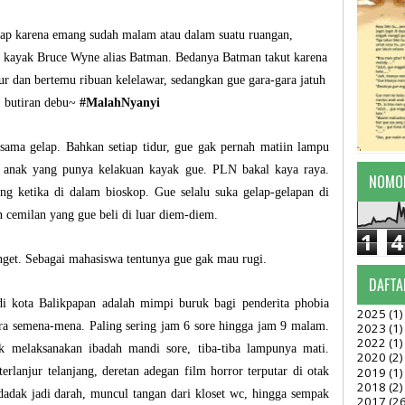
lap karena emang sudah malam atau dalam suatu ruangan,
a kayak Bruce Wyne alias Batman. Bedanya Batman takut karena
ur dan bertemu ribuan kelelawar, sedangkan gue gara-gara jatuh
 butiran debu~
#MalahNyanyi
sama gelap. Bahkan setiap tidur, gue gak pernah matiin lampu
a anak yang punya kelakuan kayak gue. PLN bakal kaya raya.
NOMO
ng ketika di dalam bioskop. Gue selalu suka gelap-gelapan di
 cemilan yang gue beli di luar diem-diem.
1
4
anget. Sebagai mahasiswa tentunya gue gak mau rugi.
DAFTA
 di kota Balikpapan adalah mimpi buruk bagi penderita phobia
2025
(1)
cara semena-mena. Paling sering jam 6 sore hingga jam 9 malam.
2023
(1)
2022
(1)
 melaksanakan ibadah mandi sore, tiba-tiba lampunya mati.
2020
(2)
2019
(1)
erlanjur telanjang, deretan adegan film horror terputar di otak
2018
(2)
dadak jadi darah, muncul tangan dari kloset wc, hingga sempak
2017
(26