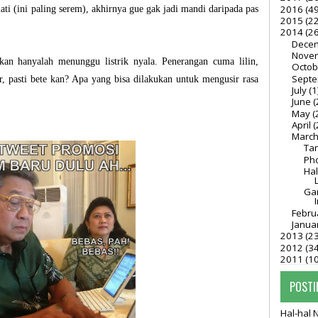
2016
(49
ti (ini paling serem), akhirnya gue gak jadi mandi daripada pas
2015
(22
2014
(26
Dece
Nove
kan hanyalah menunggu listrik nyala. Penerangan cuma lilin,
Octo
Sept
er, pasti bete kan? Apa yang bisa dilakukan untuk mengusir rasa
July
(1
June
(
May
(
April
(
Marc
Ta
Pho
Ha
Gam
Febru
Janua
2013
(23
2012
(34
2011
(1
POSTI
Hal-hal 