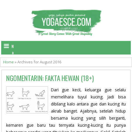
N
a
v
Home
»
Archives for August 2016
i
g
NGOMENTARIN: FAKTA HEWAN (18+)
a
t
i
Dari gue kecil, keluarga gue selalu
o
memelihara tuyul kucing. Jadi bisa
n
dibilang kalo antara gue dan kucing itu
akrab banget. Ajaibnya, setelah hidup
bersama kucing yang silih berganti,
kemaren gue baru tau ternyata kucing-kucing itu punya