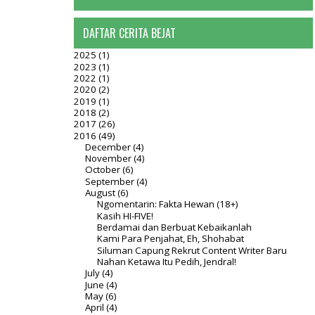
DAFTAR CERITA BEJAT
2025
(1)
2023
(1)
2022
(1)
2020
(2)
2019
(1)
2018
(2)
2017
(26)
2016
(49)
December
(4)
November
(4)
October
(6)
September
(4)
August
(6)
Ngomentarin: Fakta Hewan (18+)
Kasih HI-FIVE!
Berdamai dan Berbuat Kebaikanlah
Kami Para Penjahat, Eh, Shohabat
Siluman Capung Rekrut Content Writer Baru
Nahan Ketawa Itu Pedih, Jendral!
July
(4)
June
(4)
May
(6)
April
(4)