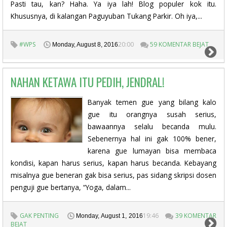
Pasti tau, kan? Haha. Ya iya lah! Blog populer kok itu.
Khususnya, di kalangan Paguyuban Tukang Parkir. Oh iya,...
#WPS
20:00
59 KOMENTAR BEJAT
Monday, August 8, 2016
NAHAN KETAWA ITU PEDIH, JENDRAL!
Banyak temen gue yang bilang kalo
gue itu orangnya susah serius,
bawaannya selalu becanda mulu.
Sebenernya hal ini gak 100% bener,
karena gue lumayan bisa membaca
kondisi, kapan harus serius, kapan harus becanda. Kebayang
misalnya gue beneran gak bisa serius, pas sidang skripsi dosen
penguji gue bertanya, “Yoga, dalam...
GAK PENTING
19:46
39 KOMENTAR
Monday, August 1, 2016
BEJAT