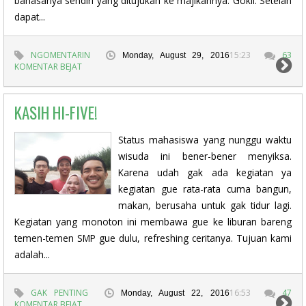
bahasanya sendiri yang ditujukan ke majikannya. Gokil. Setelah
dapat...
NGOMENTARIN
15:23
63
Monday, August 29, 2016
KOMENTAR BEJAT
KASIH HI-FIVE!
Status mahasiswa yang nunggu waktu
wisuda ini bener-bener menyiksa.
Karena udah gak ada kegiatan ya
kegiatan gue rata-rata cuma bangun,
makan, berusaha untuk gak tidur lagi.
Kegiatan yang monoton ini membawa gue ke liburan bareng
temen-temen SMP gue dulu, refreshing ceritanya. Tujuan kami
adalah...
GAK PENTING
16:53
47
Monday, August 22, 2016
KOMENTAR BEJAT