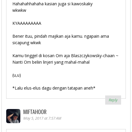
Hahahahhahaha kasian juga si kawoskaky
wkwkw
KYAAAAAAAAA
Bener ituu, pindah majikan aja kamu. ngapain ama
sicapung wkwk
Kamu tinggel di kosan Om aja Blaszczykowsky-chaan ~
Nanti Om beliin linjeri yang mahal-mahal
(u,u)
*Lalu elus-elus dagu dengan tatapan aneh*
Reply
MIFTAHOOR
May 5, 2017 at 7:57 AM