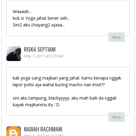
Waaaah...
kok si Yoga jahat bener siiih..
Sini2 aku chayang2 ajaaa...
Reply
RISKA SEPTIANI
May 7, 2017 at 1:35 AM
kak yoga sang majikan yang jahat. kamu kenapa nggak
lapor polisi aja wahai kucing macho nan imut??
sini aku tampung, blackyyyyy. aku mah baik da nggak
kayak majikanmu itu :'D
Reply
NADIAH RACHMANI
May 7, 2017 at 2:12 PM