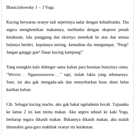
Blaszczykowsky 1 – 3 Yoga.
Kucing berwarna oranye tadi sepertinya sadar dengan kehadiranku. Dia
segera menghentikan makannya, melihatku dengan ekspresi penuh
ketakutan, lalu punggung dan ekornya menekuk ke atas dan semua
bulunya berdiri, kepalanya miring, kemudian dia mengumpat, "Pergi!
Jangan ganggu gue! Dasar kucing kampung!"
Yang mungkin kalo didenger sama kalian para hooman bunyinya cuma:
“Wrrrrrr… Ngaooooowww….” tapi, itulah fakta yang sebenarnya.
Suer, ini aku gak mengada-ada dan menyebarkan hoax demi belas
kasihan kalian.
Cih. Sebagai kucing macho, aku gak bakal ngeladenin bocah. Tujuanku
ke lantai 2 ini kan minta makan. Aku segera ndusel ke kaki Yoga,
berharap segara dikasih makan. Bukannya dikasih makan, aku malah
dimarahin gara-gara makhluk oranye itu ketakutan.