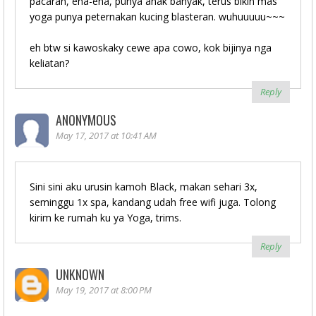
pacaran, ena-ena, punya anak banyak, terus bikin mas
yoga punya peternakan kucing blasteran. wuhuuuuu~~~
eh btw si kawoskaky cewe apa cowo, kok bijinya nga
keliatan?
Reply
ANONYMOUS
May 17, 2017 at 10:41 AM
Sini sini aku urusin kamoh Black, makan sehari 3x,
seminggu 1x spa, kandang udah free wifi juga. Tolong
kirim ke rumah ku ya Yoga, trims.
Reply
UNKNOWN
May 19, 2017 at 8:00 PM