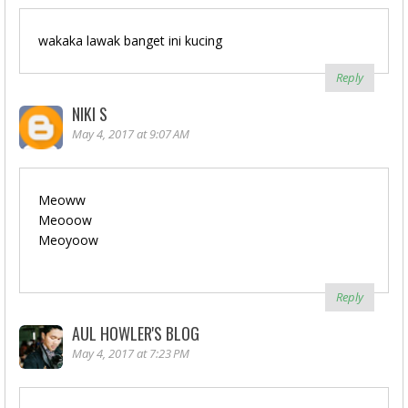
wakaka lawak banget ini kucing
Reply
NIKI S
May 4, 2017 at 9:07 AM
Meoww
Meooow
Meoyoow
Reply
AUL HOWLER'S BLOG
May 4, 2017 at 7:23 PM