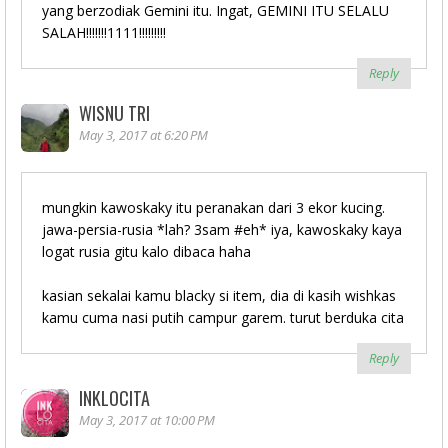
yang berzodiak Gemini itu. Ingat, GEMINI ITU SELALU
SALAH!!!!!!!1111!!!!!!!!!
Reply
WISNU TRI
May 3, 2017 at 6:20 PM
mungkin kawoskaky itu peranakan dari 3 ekor kucing.
jawa-persia-rusia *lah? 3sam #eh* iya, kawoskaky kaya
logat rusia gitu kalo dibaca haha
kasian sekalai kamu blacky si item, dia di kasih wishkas
kamu cuma nasi putih campur garem. turut berduka cita
Reply
INKLOCITA
May 3, 2017 at 10:00 PM