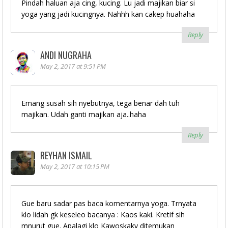
Pindah haluan aja cing, kucing. Lu jadi majikan biar si
yoga yang jadi kucingnya. Nahhh kan cakep huahaha
Reply
ANDI NUGRAHA
May 2, 2017 at 9:51 PM
Emang susah sih nyebutnya, tega benar dah tuh
majikan. Udah ganti majikan aja..haha
Reply
REYHAN ISMAIL
May 2, 2017 at 10:15 PM
Gue baru sadar pas baca komentarnya yoga. Trnyata
klo lidah gk keseleo bacanya : Kaos kaki. Kretif sih
mnurut gue. Apalagi klo Kawoskaky ditemukan