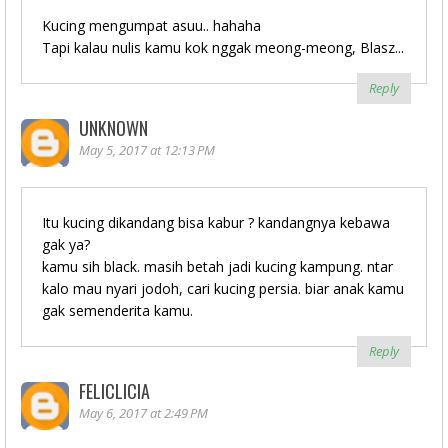
Kucing mengumpat asuu.. hahaha
Tapi kalau nulis kamu kok nggak meong-meong, Blasz...
Reply
UNKNOWN
May 5, 2017 at 12:13 PM
Itu kucing dikandang bisa kabur ? kandangnya kebawa
gak ya?
kamu sih black. masih betah jadi kucing kampung. ntar
kalo mau nyari jodoh, cari kucing persia. biar anak kamu
gak semenderita kamu.
Reply
FELICLICIA
May 6, 2017 at 2:49 PM