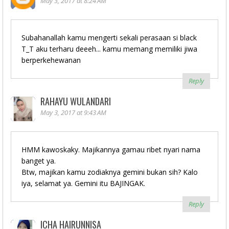
May 3, 2017 at 8:24 AM
Subahanallah kamu mengerti sekali perasaan si black
T_T aku terharu deeeh... kamu memang memiliki jiwa
berperkehewanan
Reply
RAHAYU WULANDARI
May 3, 2017 at 9:43 AM
HMM kawoskaky. Majikannya gamau ribet nyari nama
banget ya.
Btw, majikan kamu zodiaknya gemini bukan sih? Kalo
iya, selamat ya. Gemini itu BAJINGAK.
Reply
ICHA HAIRUNNISA