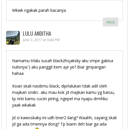
Wkwk ngakak parah bacanya
Reply
LULU ANDITHA
June 3, 2017 at 9:46 PM
Namamu trlalu susah blackzhsjaksky aku smpe gabisa
nulisnya:') aku panggil item aje ye? Biar gmpangan
hahaa
Ksian skali nasibmu black, diprlalukan tdak adil oleh
majikan sndiri.. aku mau kok jd majikan kamu yg baruu,
tp nnti kamu cuciin piring, ngepel ma nyapu drmhku
yaak wkakak
Jd si kawoskaky ini udh bner2 ilang? Waahh, sayang skali
jd ga ada tmennya dong? Tp biarin deh biar ga ada