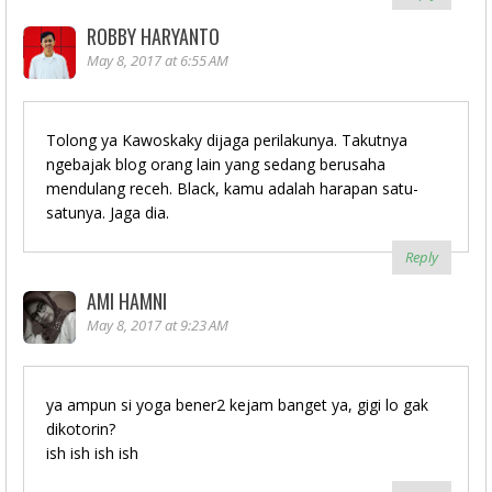
ROBBY HARYANTO
May 8, 2017 at 6:55 AM
Tolong ya Kawoskaky dijaga perilakunya. Takutnya
ngebajak blog orang lain yang sedang berusaha
mendulang receh. Black, kamu adalah harapan satu-
satunya. Jaga dia.
Reply
AMI HAMNI
May 8, 2017 at 9:23 AM
ya ampun si yoga bener2 kejam banget ya, gigi lo gak
dikotorin?
ish ish ish ish