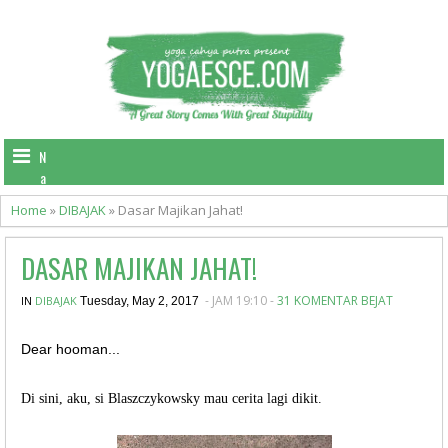
N
a
v
Home
»
DIBAJAK
»
Dasar Majikan Jahat!
i
g
DASAR MAJIKAN JAHAT!
a
t
- JAM 19:10 -
31 KOMENTAR BEJAT
IN
DIBAJAK
i
Tuesday, May 2, 2017
o
n
Dear hooman...
Di sini, aku, si Blaszczykowsky mau cerita lagi dikit.