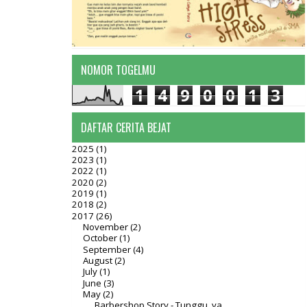
NOMOR TOGELMU
1
4
9
0
0
1
3
DAFTAR CERITA BEJAT
2025
(1)
2023
(1)
2022
(1)
2020
(2)
2019
(1)
2018
(2)
2017
(26)
November
(2)
October
(1)
September
(4)
August
(2)
July
(1)
June
(3)
May
(2)
Barbershop Story - Tunggu, ya...