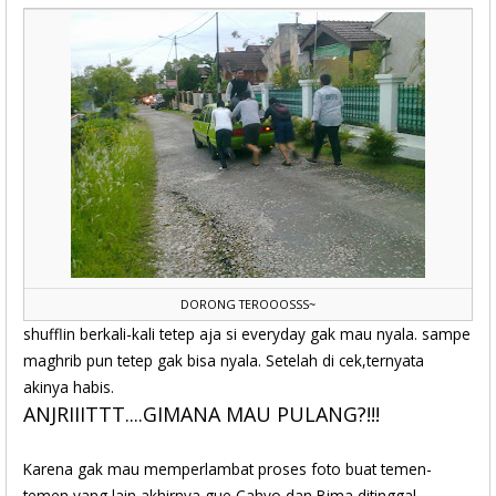
DORONG TEROOOSSS~
shufflin berkali-kali tetep aja si everyday gak mau nyala. sampe
maghrib pun tetep gak bisa nyala. Setelah di cek,ternyata
akinya habis.
ANJRIIITTT....GIMANA MAU PULANG?!!!
Karena gak mau memperlambat proses foto buat temen-
temen yang lain,akhirnya gue,Cahyo dan Bima ditinggal