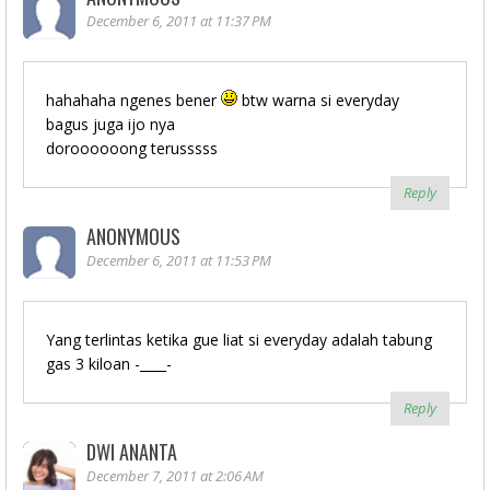
December 6, 2011 at 11:37 PM
hahahaha ngenes bener
btw warna si everyday
bagus juga ijo nya
doroooooong terusssss
Reply
ANONYMOUS
December 6, 2011 at 11:53 PM
Yang terlintas ketika gue liat si everyday adalah tabung
gas 3 kiloan -____-
Reply
DWI ANANTA
December 7, 2011 at 2:06 AM