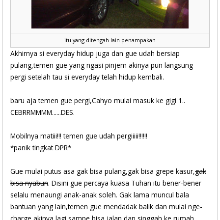
itu yang ditengah lain penampakan
Akhirnya si everyday hidup juga dan gue udah bersiap
pulang,temen gue yang ngasi pinjem akinya pun langsung
pergi setelah tau si everyday telah hidup kembali.
baru aja temen gue pergi,Cahyo mulai masuk ke gigi 1..
CEBRRMMMM......DES.
Mobilnya matiii!!! temen gue udah pergiiiii!!!!!!
*panik tingkat DPR*
Gue mulai putus asa gak bisa pulang,gak bisa grepe kasur,
gak
bisa nyabun
. Disini gue percaya kuasa Tuhan itu bener-bener
selalu menaungi anak-anak soleh. Gak lama muncul bala
bantuan yang lain,temen gue mendadak balik dan mulai nge-
charge akinya lagi sampe bisa jalan dan singgah ke rumah