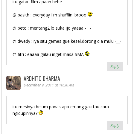
itu gatau film apaan hehe
@ basith : everyday I'm shufflin' brooo
)
@ beto : mentang2 lo suka ijo yaaaa -__-
@ dwedy : iya situ gemes gue kesel,dorong dia mulu -__-
@ fitri : eaaaa galau inget masa SMA
Reply
ARDHITO DHARMA
December 9, 2011 at 10:30 AM
itu mesinya belum panas apa emang gak tau cara
ngidupinnya?
Reply