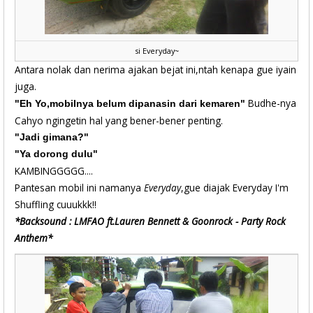
si Everyday~
Antara nolak dan nerima ajakan bejat ini,ntah kenapa gue iyain
juga.
Budhe-nya
"Eh Yo,mobilnya belum dipanasin dari kemaren"
Cahyo ngingetin hal yang bener-bener penting.
"Jadi gimana?"
"Ya dorong dulu"
KAMBINGGGGG....
Pantesan mobil ini namanya
Everyday
,gue diajak Everyday I'm
Shuffling cuuukkk!!
*Backsound : LMFAO ft.Lauren Bennett & Goonrock - Party Rock
Anthem*