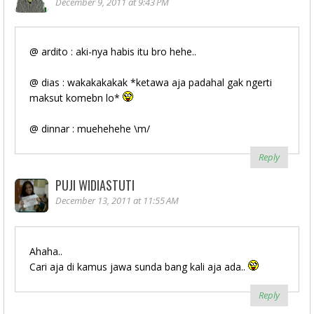
December 9, 2011 at 9:43 PM
@ ardito : aki-nya habis itu bro hehe..
@ dias : wakakakakak *ketawa aja padahal gak ngerti
maksut komebn lo*
@ dinnar : muehehehe \m/
Reply
PUJI WIDIASTUTI
December 13, 2011 at 11:55 AM
Ahaha..
Cari aja di kamus jawa sunda bang kali aja ada..
Reply