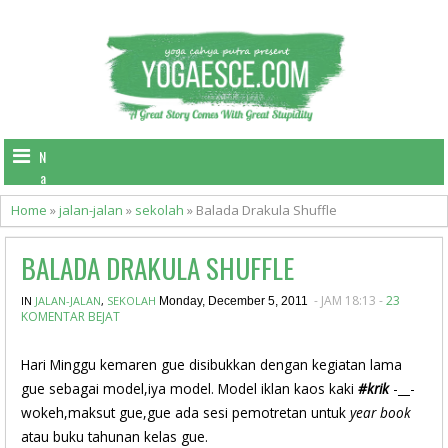
N
a
v
Home
»
jalan-jalan
»
sekolah
»
Balada Drakula Shuffle
i
g
BALADA DRAKULA SHUFFLE
a
t
- JAM 18:13 -
23
IN
JALAN-JALAN
i
,
SEKOLAH
Monday, December 5, 2011
KOMENTAR BEJAT
o
n
Hari Minggu kemaren gue disibukkan dengan kegiatan lama
gue sebagai model,iya model. Model iklan kaos kaki
#krik
-__-
wokeh,maksut gue,gue ada sesi pemotretan untuk
year book
atau buku tahunan kelas gue.