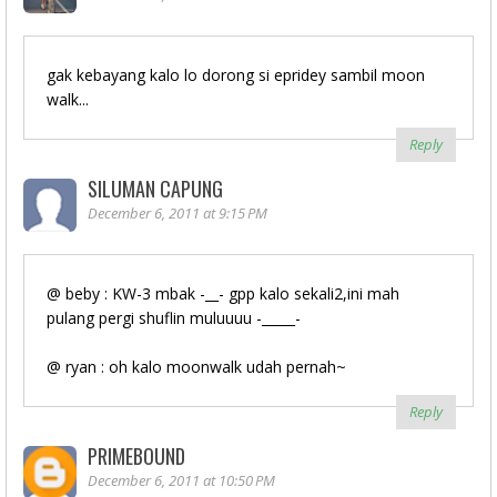
gak kebayang kalo lo dorong si epridey sambil moon
walk...
Reply
SILUMAN CAPUNG
December 6, 2011 at 9:15 PM
@ beby : KW-3 mbak -__- gpp kalo sekali2,ini mah
pulang pergi shuflin muluuuu -_____-
@ ryan : oh kalo moonwalk udah pernah~
Reply
PRIMEBOUND
December 6, 2011 at 10:50 PM