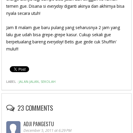
temen gue. Disana si
everyday
diganti akinya dan akhirnya bisa
nyala secara utuh!
Jam 8 malam gue baru pulang yang seharusnya 2 jam yang
lalu gue udah bisa grepe-grepe kasur. Cukup sekali gue
berpetualang bareng
everyday
! Betis gue gede cuk Shufflin'
mulu!!!
LABEL :
JALAN-JALAN
,
SEKOLAH
23 COMMENTS
ADJI PANGESTU
December 5, 2011 at 6:29 PM