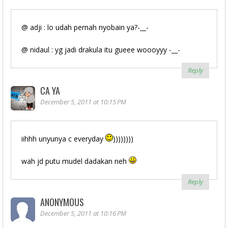
@ adji : lo udah pernah nyobain ya?-__-
@ nidaul : yg jadi drakula itu gueee woooyyy -__-
Reply
CA YA
December 5, 2011 at 10:15 PM
iihhh unyunya c everyday
))))))))
wah jd putu mudel dadakan neh
Reply
ANONYMOUS
December 5, 2011 at 10:16 PM