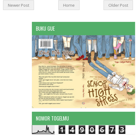
Newer Post
Home
Older Post
BUKU GUE
NOMOR TOGELMU
1
4
9
0
6
7
3