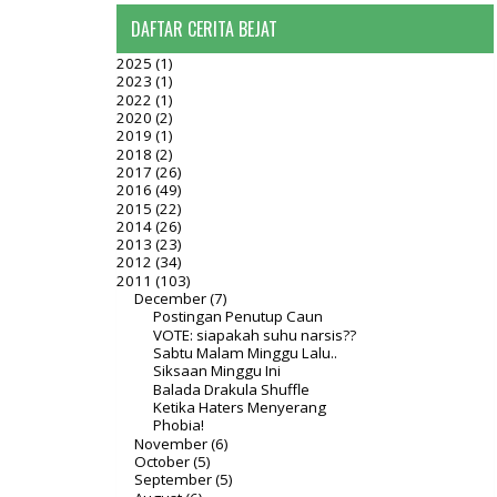
DAFTAR CERITA BEJAT
2025
(1)
2023
(1)
2022
(1)
2020
(2)
2019
(1)
2018
(2)
2017
(26)
2016
(49)
2015
(22)
2014
(26)
2013
(23)
2012
(34)
2011
(103)
December
(7)
Postingan Penutup Caun
VOTE: siapakah suhu narsis??
Sabtu Malam Minggu Lalu..
Siksaan Minggu Ini
Balada Drakula Shuffle
Ketika Haters Menyerang
Phobia!
November
(6)
October
(5)
September
(5)