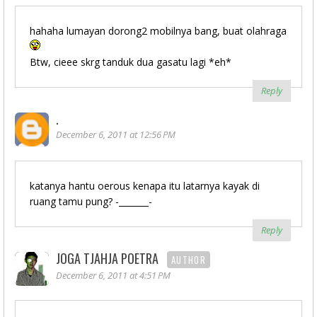
hahaha lumayan dorong2 mobilnya bang, buat olahraga
Btw, cieee skrg tanduk dua gasatu lagi *eh*
Reply
.
December 6, 2011 at 12:56 PM
katanya hantu oerous kenapa itu latarnya kayak di
ruang tamu pung? -_______-
Reply
JOGA TJAHJA POETRA
AUTHOR
December 6, 2011 at 4:51 PM