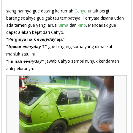
siang harinya gue datang ke rumah
Cahyo
untuk pergi
bareng,soalnya gue gak tau tempatnya. Ternyata disana udah
ada temen gue yang lain,si
Bima
dan
Rino
. Mendadak gue
dapet ajakan bejat dari Cahyo.
"Perginya naik
everyday
aja"
gue bingung sama yang dimaskut
"Apaan
everyday
?"
mahluk satu ini.
jawab Cahyo sambil nunjuk kendaraan
"Ini nah
everyday
"
anti pelurunya.