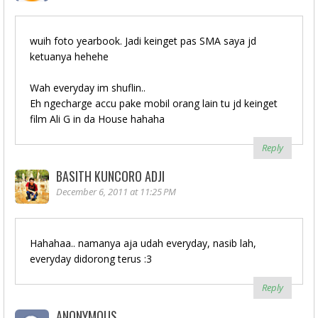
wuih foto yearbook. Jadi keinget pas SMA saya jd
ketuanya hehehe
Wah everyday im shuflin..
Eh ngecharge accu pake mobil orang lain tu jd keinget
film Ali G in da House hahaha
Reply
BASITH KUNCORO ADJI
December 6, 2011 at 11:25 PM
Hahahaa.. namanya aja udah everyday, nasib lah,
everyday didorong terus :3
Reply
ANONYMOUS