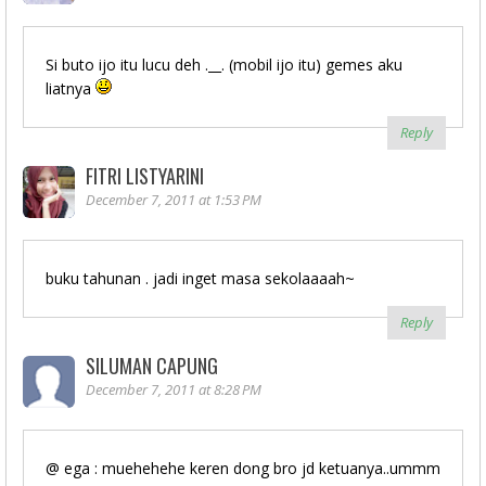
Si buto ijo itu lucu deh .__. (mobil ijo itu) gemes aku
liatnya
Reply
FITRI LISTYARINI
December 7, 2011 at 1:53 PM
buku tahunan . jadi inget masa sekolaaaah~
Reply
SILUMAN CAPUNG
December 7, 2011 at 8:28 PM
@ ega : muehehehe keren dong bro jd ketuanya..ummm