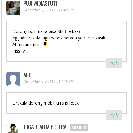
PUJI WIDIASTUTI
December 9, 2011 at 11:49 AM
Dorong boil mana bisa Shuffle kak?
Yg jadi drakula lagi mabok serada yee.. *asikasik
Ahahaancurrrr..
Piss (V)..
Reply
ARDI
December 9, 2011 at 12:46 PM
Drakula dorong mobil. tHis is Rock!
Reply
JOGA TJAHJA POETRA
AUTHOR