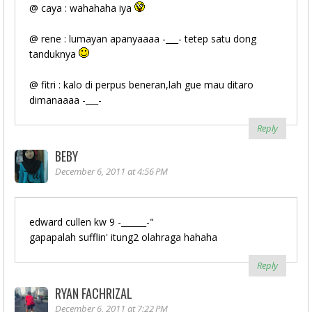
@ caya : wahahaha iya
@ rene : lumayan apanyaaaa -___- tetep satu dong
tanduknya
@ fitri : kalo di perpus beneran,lah gue mau ditaro
dimanaaaa -___-
Reply
BEBY
December 6, 2011 at 4:56 PM
edward cullen kw 9 -______-"
gapapalah sufflin' itung2 olahraga hahaha
Reply
RYAN FACHRIZAL
December 6, 2011 at 7:22 PM