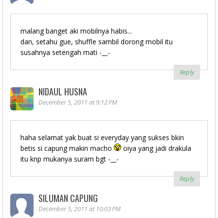
malang banget aki mobilnya habis...
dan, setahu gue, shuffle sambil dorong mobil itu
susahnya setengah mati -__-
Reply
NIDAUL HUSNA
December 5, 2011 at 9:12 PM
haha selamat yak buat si everyday yang sukses bkin
betis si capung makin macho
oiya yang jadi drakula
itu knp mukanya suram bgt -__-
Reply
SILUMAN CAPUNG
December 5, 2011 at 10:03 PM