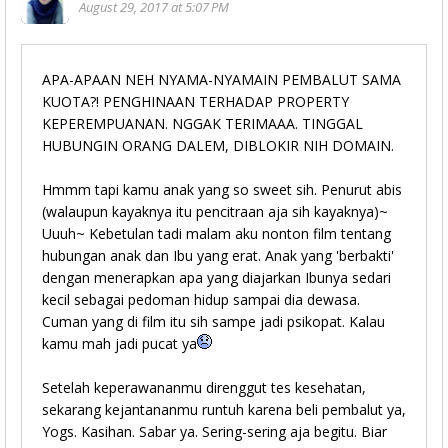
August 29, 2017 at 5:07 PM
APA-APAAN NEH NYAMA-NYAMAIN PEMBALUT SAMA
KUOTA?! PENGHINAAN TERHADAP PROPERTY
KEPEREMPUANAN. NGGAK TERIMAAA. TINGGAL
HUBUNGIN ORANG DALEM, DIBLOKIR NIH DOMAIN.
Hmmm tapi kamu anak yang so sweet sih. Penurut abis
(walaupun kayaknya itu pencitraan aja sih kayaknya)~
Uuuh~ Kebetulan tadi malam aku nonton film tentang
hubungan anak dan Ibu yang erat. Anak yang 'berbakti'
dengan menerapkan apa yang diajarkan Ibunya sedari
kecil sebagai pedoman hidup sampai dia dewasa.
Cuman yang di film itu sih sampe jadi psikopat. Kalau
kamu mah jadi pucat ya
Setelah keperawananmu direnggut tes kesehatan,
sekarang kejantananmu runtuh karena beli pembalut ya,
Yogs. Kasihan. Sabar ya. Sering-sering aja begitu. Biar