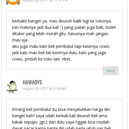
August 28, 2017 at 11:50 PM
berbakti banget ya, mau disuruh balik lagi ke tokonya.
kan malunya jadi dua kali :') yang jualan juga baik, boleh
dituker yang lebih murah gitu. harusnya mah jangan
mau aja.
aku juga malu kalo beli pembalut tapi kasirnya cowo.
jadi kalo mau beli liat kasirnya dulu, kalo yang jaga
cowo, pindah ke toko lain. ribet.
Reply
HAWADYS
August 29, 2017 at 6:14 AM
Emang beli pembalut itu bisa menjatuhkan harga diri
banget kah? saya udah berkali-kali disuruh beli ama
kakak sepupu. Jgn2 dari dulu saya nggak bisa mudah
dapat pacar karna harga diri udah pada jatuh pas beli