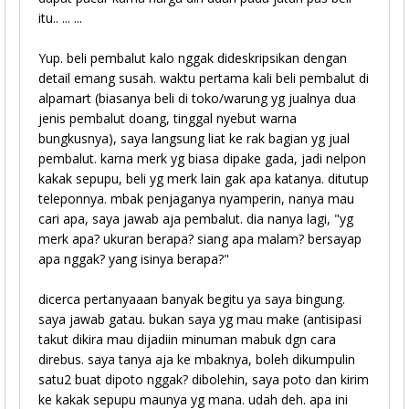
itu.. ... ...
Yup. beli pembalut kalo nggak dideskripsikan dengan
detail emang susah. waktu pertama kali beli pembalut di
alpamart (biasanya beli di toko/warung yg jualnya dua
jenis pembalut doang, tinggal nyebut warna
bungkusnya), saya langsung liat ke rak bagian yg jual
pembalut. karna merk yg biasa dipake gada, jadi nelpon
kakak sepupu, beli yg merk lain gak apa katanya. ditutup
teleponnya. mbak penjaganya nyamperin, nanya mau
cari apa, saya jawab aja pembalut. dia nanya lagi, "yg
merk apa? ukuran berapa? siang apa malam? bersayap
apa nggak? yang isinya berapa?"
dicerca pertanyaaan banyak begitu ya saya bingung.
saya jawab gatau. bukan saya yg mau make (antisipasi
takut dikira mau dijadiin minuman mabuk dgn cara
direbus. saya tanya aja ke mbaknya, boleh dikumpulin
satu2 buat dipoto nggak? dibolehin, saya poto dan kirim
ke kakak sepupu maunya yg mana. udah deh. apa ini