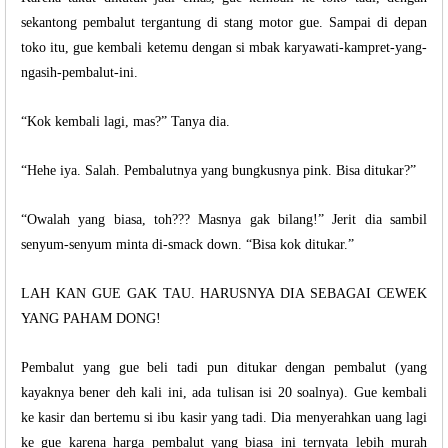
sekantong pembalut tergantung di stang motor gue. Sampai di depan
toko itu, gue kembali ketemu dengan si mbak karyawati-kampret-yang-
ngasih-pembalut-ini.
“Kok kembali lagi, mas?” Tanya dia.
“Hehe iya. Salah. Pembalutnya yang bungkusnya pink. Bisa ditukar?”
“Owalah yang biasa, toh??? Masnya gak bilang!” Jerit dia sambil
senyum-senyum minta di-smack down. “Bisa kok ditukar.”
LAH KAN GUE GAK TAU. HARUSNYA DIA SEBAGAI CEWEK
YANG PAHAM DONG!
Pembalut yang gue beli tadi pun ditukar dengan pembalut (yang
kayaknya bener deh kali ini, ada tulisan isi 20 soalnya). Gue kembali
ke kasir dan bertemu si ibu kasir yang tadi. Dia menyerahkan uang lagi
ke gue karena harga pembalut yang biasa ini ternyata lebih murah