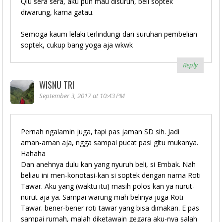
Qiu sera sera, aku pun mau disuruh, beli soptek
diwarung, karna gatau.
Semoga kaum lelaki terlindungi dari suruhan pembelian
soptek, cukup bang yoga aja wkwk
Reply
WISNU TRI
September 3, 2017 at 10:43 PM
Pernah ngalamin juga, tapi pas jaman SD sih. Jadi
aman-aman aja, ngga sampai pucat pasi gitu mukanya.
Hahaha
Dan anehnya dulu kan yang nyuruh beli, si Embak. Nah
beliau ini men-konotasi-kan si soptek dengan nama Roti
Tawar. Aku yang (waktu itu) masih polos kan ya nurut-
nurut aja ya. Sampai warung mah belinya juga Roti
Tawar. bener-bener roti tawar yang bisa dimakan. E pas
sampai rumah, malah diketawain gegara aku-nya salah