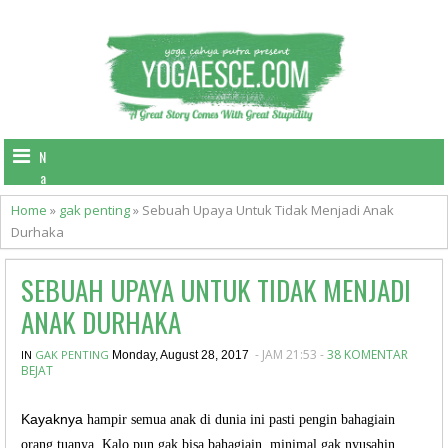
N
a
v
Home
»
gak penting
»
Sebuah Upaya Untuk Tidak Menjadi Anak
i
Durhaka
g
a
SEBUAH UPAYA UNTUK TIDAK MENJADI
t
i
ANAK DURHAKA
o
n
- JAM 21:53 -
38 KOMENTAR
IN
GAK PENTING
Monday, August 28, 2017
BEJAT
Kayaknya
hampir semua anak di dunia ini pasti pengin bahagiain
orang tuanya. Kalo pun gak bisa bahagiain, minimal gak nyusahin.