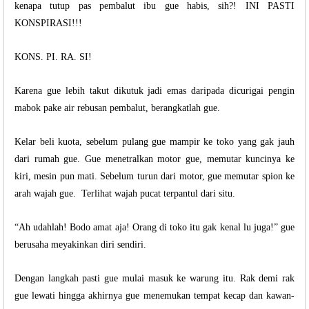
kenapa tutup pas pembalut ibu gue habis, sih?! INI PASTI
KONSPIRASI!!!
KONS. PI. RA. SI!
Karena gue lebih takut dikutuk jadi emas daripada dicurigai pengin
mabok pake air rebusan pembalut, berangkatlah gue.
Kelar beli kuota, sebelum pulang gue mampir ke toko yang gak jauh
dari rumah gue. Gue menetralkan motor gue, memutar kuncinya ke
kiri, mesin pun mati. Sebelum turun dari motor, gue memutar spion ke
arah wajah gue.
Terlihat wajah pucat terpantul dari situ.
“Ah udahlah! Bodo amat aja! Orang di toko itu gak kenal lu juga!” gue
berusaha meyakinkan diri sendiri.
Dengan langkah pasti gue mulai masuk ke warung itu. Rak demi rak
gue lewati hingga akhirnya gue menemukan tempat kecap dan kawan-