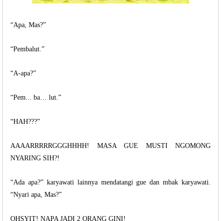
“Apa, Mas?”
“Pembalut.”
“A-apa?”
“Pem... ba… lut.”
“HAH???”
AAAARRRRRGGGHHHH! MASA GUE MUSTI NGOMONG
NYARING SIH?!
“Ada apa?” karyawati lainnya mendatangi gue dan mbak karyawati.
“Nyari apa, Mas?”
OHSYIT! NAPA JADI 2 ORANG GINI!