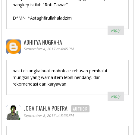
nangkep istilah "Roti Tawar"
D*MN! *Astaghfirullahaladzim
Reply
ADHITYA NUGRAHA
September 4, 2017 at 4:45 PM
pasti disangka buat mabok air rebusan pembalut
mungkin yang warna item lebih nendang. dan
rekomendasi dari karyawan
Reply
JOGA TJAHJA POETRA
AUTHOR
September 8, 2017 at 8:53 PM