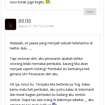
susu kotak juga begitu.
)
Reply
EFO.TEO
August 31, 2017 at 2:35 AM
Walaaah, ini yaaaa yang menjadi sebuah keluhanmu di
twitter dulu. ._.
Tapi seriusan deh, aku penasaran apakah ketika
seorang lelaki memakai pembalut, barang kita akan
menjadi seperti hotdog? Pembalut itu bentuknya kek
gimana sih? Penasaran deh aku.
Oh iya, terus itu. Ternyata kita berbeda ya Yog. Kalau
kamu malu beli pembalut, aku justru kalau di Indomaret
dan lewat bagian pembalut itu kadang aku sentuh-
sentuh. Siapa tau ada orang di dalemnya wkwkw ._. aku
emang ga tau malu kalik ya
(