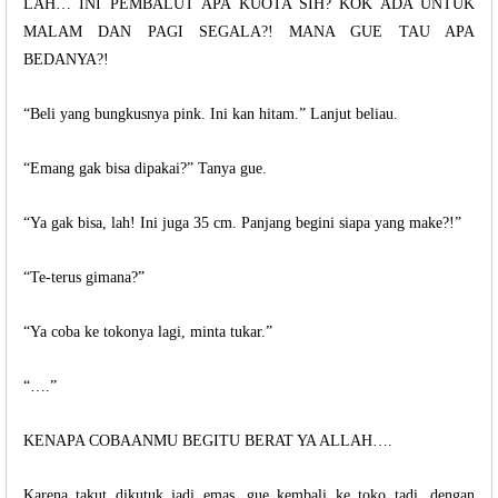
LAH… INI PEMBALUT APA KUOTA SIH? KOK ADA UNTUK
MALAM DAN PAGI SEGALA?! MANA GUE TAU APA
BEDANYA?!
“Beli yang bungkusnya pink. Ini kan hitam.” Lanjut beliau.
“Emang gak bisa dipakai?” Tanya gue.
“Ya gak bisa, lah! Ini juga 35 cm. Panjang begini siapa yang make?!”
“Te-terus gimana?”
“Ya coba ke tokonya lagi, minta tukar.”
“….”
KENAPA COBAANMU BEGITU BERAT YA ALLAH….
Karena takut dikutuk jadi emas, gue kembali ke toko tadi, dengan