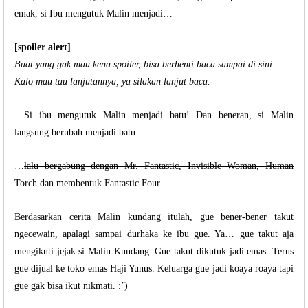
emak, si Ibu mengutuk Malin menjadi…
[spoiler alert]
Buat yang gak mau kena spoiler, bisa berhenti baca sampai di sini.
Kalo mau tau lanjutannya, ya silakan lanjut baca.
…Si ibu mengutuk Malin menjadi batu! Dan beneran, si Malin
langsung berubah menjadi batu…
…
lalu bergabung dengan Mr. Fantastic, Invisible Woman, Human
Torch dan membentuk Fantastic Four
.
Berdasarkan cerita Malin kundang itulah, gue bener-bener takut
ngecewain, apalagi sampai durhaka ke ibu gue. Ya… gue takut aja
mengikuti jejak si Malin Kundang. Gue takut dikutuk jadi emas. Terus
gue dijual ke toko emas Haji Yunus. Keluarga gue jadi koaya roaya tapi
gue gak bisa ikut nikmati. :’)